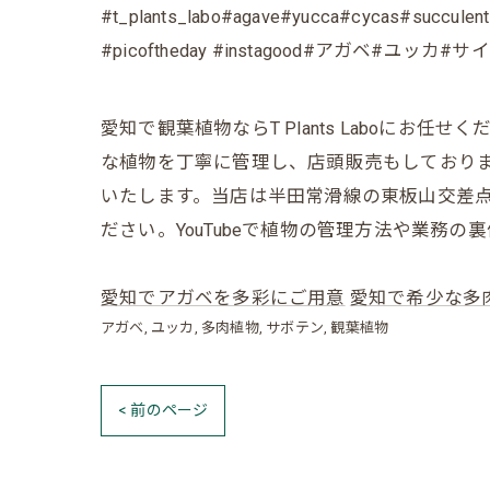
#t_plants_labo#agave#yucca#cycas#succulents
#picoftheday #instagood#アガ
愛知で観葉植物ならT Plants Laboに
な植物を丁寧に管理し、店頭販売もしており
いたします。当店は半田常滑線の東板山交差点
ださい。YouTubeで植物の管理方法や業務
愛知でアガベを多彩にご用意
愛知で希少な多
アガベ
ユッカ
多肉植物
サボテン
観葉植物
< 前のページ