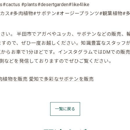
#cactus #plants#desertgarden#like4like
ベ#ユッカ#サイカス#多肉植物#サボテン#オージープランツ#観葉
お任せください。 半田市でアガベやユッカ、サボテンなどの販
ますので、ぜひ一度お越しください。知識豊富なスタッフ
からお車で1分ほどです。インスタグラムではDMでの販
の裏側などを発信しておりますのでぜひご覧ください。
肉植物を販売
愛知で多彩なサボテンを販売
一覧に戻る