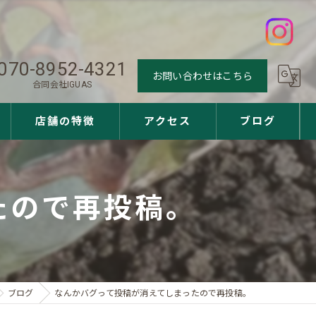
070-8952-4321
お問い合わせはこちら
合同会社IGUAS
店舗の特徴
アクセス
ブログ
観葉植物
たので再投稿。
多肉植物
アガベ
ユッカ
ブログ
なんかバグって投稿が消えてしまったので再投稿。
サボテン