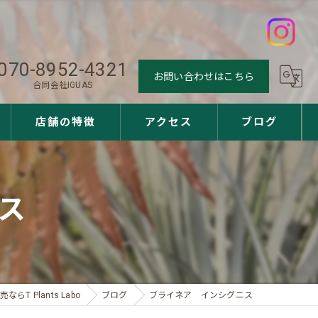
070-8952-4321
お問い合わせはこちら
合同会社IGUAS
店舗の特徴
アクセス
ブログ
観葉植物
ス
多肉植物
アガベ
ユッカ
らT Plants Labo
ブログ
ブライネア インシグニス
サボテン