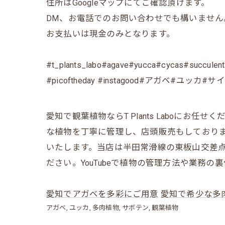
住所はGoogleマップにてご確認頂けます。
DM、お電話でのお問い合わせでも構いません
お支払いは現金のみとなります。
#t_plants_labo#agave#yucca#cycas#succulents
#picoftheday #instagood#アガ
愛知で観葉植物ならT Plants Laboに
な植物を丁寧に管理し、店頭販売もしており
いたします。当店は半田常滑線の東板山交差点
ださい。YouTubeで植物の管理方法や業務
愛知でアガベを多彩にご用意
愛知で希少な多
アガベ
ユッカ
多肉植物
サボテン
観葉植物