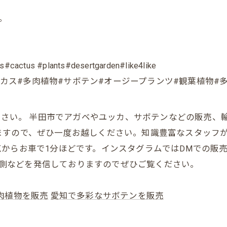
。
#cactus #plants#desertgarden#like4like
ベ#ユッカ#サイカス#多肉植物#サボテン#オージープランツ#観葉
お任せください。 半田市でアガベやユッカ、サボテンなどの販
ますので、ぜひ一度お越しください。知識豊富なスタッフ
からお車で1分ほどです。インスタグラムではDMでの販
の裏側などを発信しておりますのでぜひご覧ください。
肉植物を販売
愛知で多彩なサボテンを販売