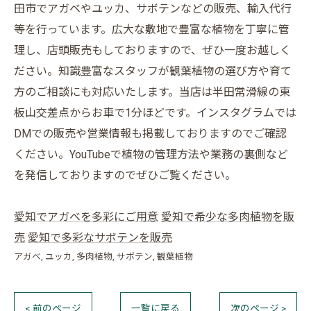
田市でアガベやユッカ、サボテンなどの販売、輸入代行
等を行っています。広大な敷地で豊富な植物を丁寧に管
理し、店頭販売もしておりますので、ぜひ一度お越しく
ださい。知識豊富なスタッフが観葉植物の選び方や育て
方のご相談にも対応いたします。当店は半田常滑線の東
板山交差点からお車で1分ほどです。インスタグラムでは
DMでの販売や営業情報も掲載しておりますのでご確認
ください。YouTubeで植物の管理方法や業務の裏側など
を発信しておりますのでぜひご覧ください。
愛知でアガベを多彩にご用意
愛知で希少な多肉植物を販
売
愛知で多彩なサボテンを販売
アガベ
ユッカ
多肉植物
サボテン
観葉植物
< 前のページ
一覧に戻る
次のページ >