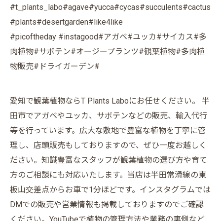
#t_plants_labo#agave#yucca#cycas#succulents#cactus
#plants#desertgarden#like4like
#picoftheday #instagood#アガベ#ユッカ#サイカス#多
肉植物#サボテン#オージープランツ#観葉植物#多肉植
物販売#ドライガーデン#
愛知で観葉植物ならT Plants Laboにお任せください。 半
田市でアガベやユッカ、サボテンなどの販売、輸入代行
等を行っています。広大な敷地で豊富な植物を丁寧に管
理し、店頭販売もしておりますので、ぜひ一度お越しく
ださい。知識豊富なスタッフが観葉植物の選び方や育て
方のご相談にも対応いたします。当店は半田常滑線の東
板山交差点からお車で1分ほどです。インスタグラムでは
DMでの販売や営業情報も掲載しておりますのでご確認
ください。YouTubeで植物の管理方法や業務の裏側など