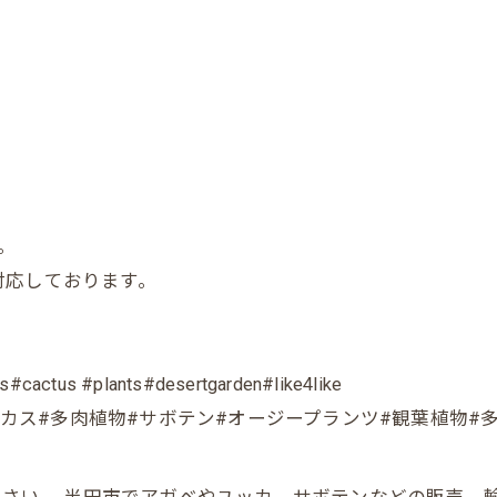
。
対応しております。
。
#cactus #plants#desertgarden#like4like
ベ#ユッカ#サイカス#多肉植物#サボテン#オージープランツ#観葉