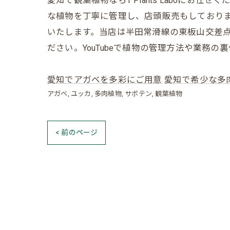
愛知で観葉植物ならT Plants Laboに
な植物を丁寧に管理し、店頭販売もしており
いたします。当店は半田常滑線の東板山交差点
ださい。YouTubeで植物の管理方法や業務
愛知でアガベを多彩にご用意
愛知で希少な多
アガベ
ユッカ
多肉植物
サボテン
観葉植物
< 前のページ