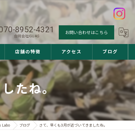
070-8952-4321
お問い合わせはこちら
合同会社IGUAS
店舗の特徴
アクセス
ブログ
観葉植物
ましたね。
多肉植物
アガベ
ユッカ
Labo
ブログ
さて、早くも3月が近づいてきましたね。
サボテン