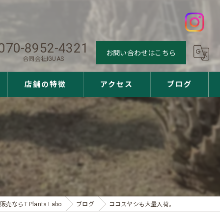
070-8952-4321
お問い合わせはこちら
合同会社IGUAS
店舗の特徴
アクセス
ブログ
観葉植物
。
多肉植物
アガベ
ユッカ
ならT Plants Labo
ブログ
ココスヤシも大量入荷。
サボテン