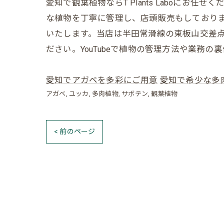
愛知で観葉植物ならT Plants Laboに
な植物を丁寧に管理し、店頭販売もしており
いたします。当店は半田常滑線の東板山交差点
ださい。YouTubeで植物の管理方法や業務
愛知でアガベを多彩にご用意
愛知で希少な多
アガベ
ユッカ
多肉植物
サボテン
観葉植物
< 前のページ