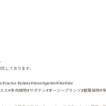
。
対応しております。
。
#cactus #plants#desertgarden#like4like
ガベ#ユッカ#サイカス#多肉植物#サボテン#オージープランツ#観葉