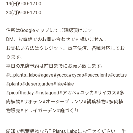
19(日)9:00-17:00
20(月)9:00-17:00
住所はGoogleマップにてご確認頂けます。
DM、お電話でのお問い合わせでも構いません。
お支払い方法はクレジット、電子決済、各種対応してお
ります。
平日の来店予約は前日までにお願い致します。
#t_plants_labo#agave#yucca#cycas#succulents#cactus
#plants#desertgarden#like4like
#picoftheday #instagood#アガベ#ユッカ#サイカス#多
肉植物#サボテン#オージープランツ#観葉植物#多肉植
物販売#ドライガーデン#庭づくり
愛知で観葉植物ならT Plants Laboにお任せください。 半