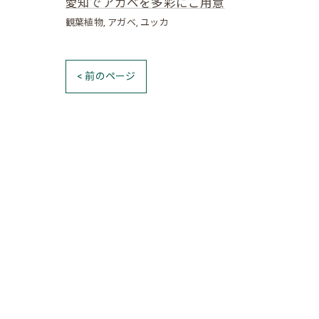
愛知でアガベを多彩にご用意
観葉植物
アガベ
ユッカ
< 前のページ