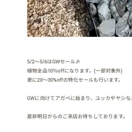
5/2〜5/6はGWセール🎉
植物全品10％offになります。(一部対象外)
更に20〜30%offの特化セールも行います。
GWに向けてアガベに始まり、ユッカやヤシな
是非明日からのご来店お待ちしております。