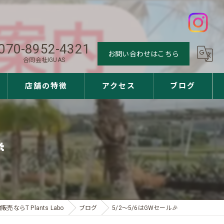
070-8952-4321
お問い合わせはこちら
合同会社IGUAS
店舗の特徴
アクセス
ブログ
観葉植物

多肉植物
アガベ
ユッカ
売ならT Plants Labo
ブログ
5/2〜5/6はGWセール🎉
サボテン