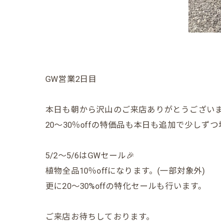
GW営業2日目
本日も朝から沢山のご来店ありがとうござい
20〜30％offの特価品も本日も追加で少しず
5/2〜5/6はGWセール🎉
植物全品10％offになります。(一部対象外)
更に20〜30%offの特化セールも行います。
ご来店お待ちしております。