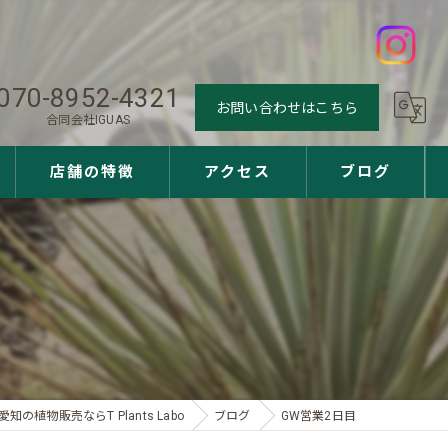
070-8952-4321
お問い合わせはこちら
合同会社IGUAS
店舗の特徴
アクセス
ブログ
観葉植物
多肉植物
アガベ
ユッカ
愛知の植物販売ならT Plants Labo
ブログ
GW営業2日目
サボテン