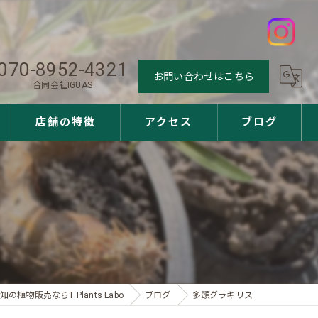
070-8952-4321
お問い合わせはこちら
合同会社IGUAS
店舗の特徴
アクセス
ブログ
観葉植物
多肉植物
アガベ
ユッカ
知の植物販売ならT Plants Labo
ブログ
多頭グラキリス
サボテン