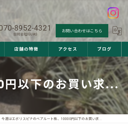
070-8952-4321
お問い合わせはこちら
合同会社IGUAS
店舗の特徴
アクセス
ブログ
観葉植物
円以下のお買い求...
多肉植物
アガベ
ユッカ
今週はエボリスピナのベアルート株、10000円以下のお買い求...
サボテン