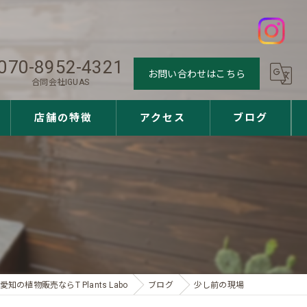
070-8952-4321
お問い合わせはこちら
合同会社IGUAS
店舗の特徴
アクセス
ブログ
観葉植物
多肉植物
アガベ
ユッカ
愛知の植物販売ならT Plants Labo
ブログ
少し前の現場
サボテン